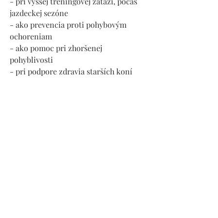
- pri vyššej tréningovej záťaži, počas
jazdeckej sezóne
- ako prevencia proti pohybovým
ochoreniam
- ako pomoc pri zhoršenej
pohyblivosti
- pri podpore zdravia starších koní
- pri zraneniach, chirurgicko-
ortopedických zákrokoch (urýchlenie
hojenia)
- pri Osteoartritíde, Artróze a ďalších
ochoreniach pohybového aparátu koňa
- Bez farbív a bez vedľajších účinkov
- Antidopingový a kontrolovaný liek
FEI - medzinárodnej
jazdeckej
federácie
- Veterinárne schválený, GMP +
celosvetový certifikát