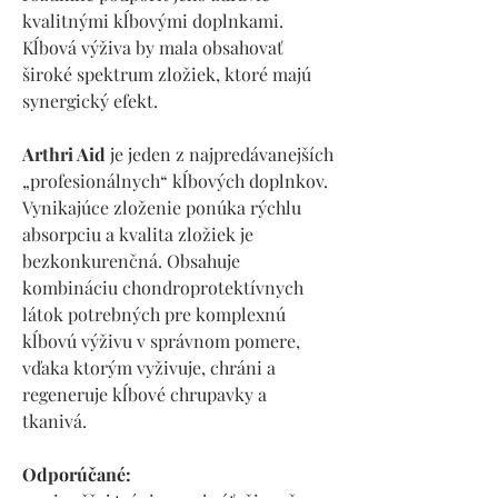
kvalitnými kĺbovými doplnkami.
Kĺbová výživa by mala obsahovať
široké spektrum zložiek, ktoré majú
synergický efekt.
Arthri Aid
je jeden z najpredávanejších
„profesionálnych“ kĺbových doplnkov.
Vynikajúce zloženie ponúka rýchlu
absorpciu a kvalita zložiek je
bezkonkurenčná. Obsahuje
kombináciu chondroprotektívnych
látok potrebných pre komplexnú
kĺbovú výživu v správnom pomere,
vďaka ktorým vyživuje, chráni a
regeneruje kĺbové chrupavky a
tkanivá.
Odporúčané: