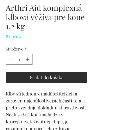
Arthri Aid komplexná
kĺbová výživa pre kone
1,2 kg
Price
83,00 €
Množstvo
*
Pridať do košíka
Kĺby sú jednou z najdôležitejších a
zároveň najchúlostivejších časti tela a
preto vyžadujú dôkladnú starostlivosť.
Nech sa Váš kôň nachádza v
ktorejkoľvek životnej etape, je
rozumné podporiť jeho zdravie