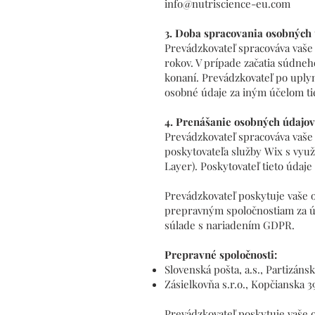
info@nutriscience-eu.com
3. Doba spracovania osobných
Prevádzkovateľ spracováva vaše 
rokov. V prípade začatia súdne
konaní. Prevádzkovateľ po uply
osobné údaje za iným účelom ti
4. Prenášanie osobných údajov
Prevádzkovateľ spracováva vaše
poskytovateľa služby Wix s vyu
Layer). Poskytovateľ tieto údaj
Prevádzkovateľ poskytuje vaše o
prepravným spoločnostiam za úč
súlade s nariadením GDPR.
Prepravné spoločnosti:
Slovenská pošta, a.s., Partizánsk
Zásielkovňa s.r.o., Kopčianska 39
Prevádzkovateľ poskytuje vaše 