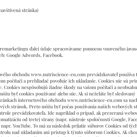
avštívená stránka)
 remarketingu ďalej údaje spracovávame pomocou vnoreného javasc
ieb: Google Adwords, Facebook.
tového obchodu
www.nutriscience-eu.com
prevádzkovateľ používa t
om počítači a prehliadač povoľuje ich ukladanie. Cookies nie sú pr
. Cookies nespôsobujú žiadne škody na vašom počítači a neobsahuj
 môžu byť cookies používané alebo nie. Ak si neželáte byť sledovan
stránkach internetového obchodu
www.nutriscience-eu.com
sa nach
vých stránok. Preto môžu byť počas používania našich webových s
trole prevádzkovateľa. Ide napríklad o prípad, ak prezeraná webov
matizáciu od tretej strany (napr. nástroje spoločností Google, Fac
 napr. YouTube. To má za následok prijatie súborov Cookies od týcht
olu nad ukladaním ani prístup k týmto súborom Cookies. Ak chcete 