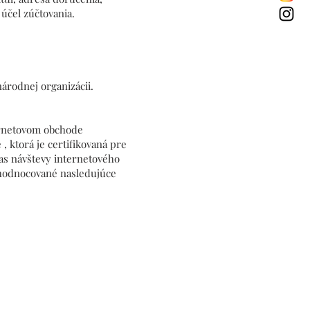
 účel zúčtovania.
árodnej organizácii.
ternetovom obchode
, ktorá je certifikovaná pre
as návštevy internetového
hodnocované nasledujúce