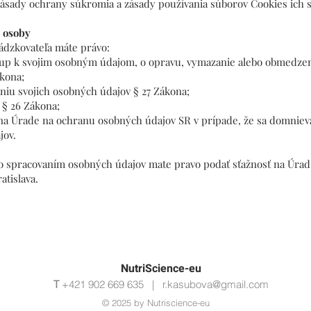
 zásady ochrany súkromia a zásady používania súborov Cookies ich s
j osoby
vádzkovateľa máte právo:
stup k svojim osobným údajom, o opravu, vymazanie alebo obmedzen
ákona;
niu svojich osobných údajov § 27 Zákona;
 § 26 Zákona;
 na Úrade na ochranu osobných údajov SR v prípade, že sa domniev
jov.
so spracovaním osobných údajov mate pravo podať sťažnosť na Úra
atislava.
NutriScience-eu
T
+421 902 669 635 |
r.kasubova@gmail.com
© 2025 by Nutriscience-eu