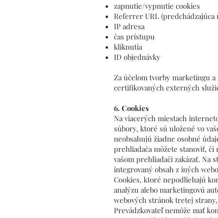
zapnutie/vypnutie cookies
Referrer URL (predchádzajúca n
IP adresa
čas prístupu
kliknutia
ID objednávky
Za účelom tvorby marketingu a
certifikovaných externých služ
6. Cookies
Na viacerých miestach interne
súbory, ktoré sú uložené vo vaš
neobsahujú žiadne osobné údaje
prehliadača môžete stanoviť, či
vašom prehliadači zakázať. Na 
integrovaný obsah z iných webo
Cookies, ktoré nepodliehajú kon
analýzu alebo marketingovú auto
webových stránok tretej strany,
Prevádzkovateľ nemôže mať kontr