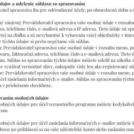
údajov a udelenie súhlasu so spracovaním
vateľ spracováva iba pre odôvodnené účely, po obmedzenú dobu a 
ý záujem): Prevádzkovateľ spracováva vaše osobné údaje v rozsahu 
sa, telefónne číslo, e-mailová adresa a IP adresa. Tieto údaje sú 
tej na diaľku a sú nevyhnutné k vybaveniu vašej objednávky v in
 týchto údajov si preto nepýtame váš súhlas.
: Prevádzkovateľ spracováva vaše osobné údaje v rozsahu meno, prie
varu, fakturačná adresa, telefónne číslo a e-mailová adresa. Tieto
u. Súhlas so spracovaním týchto údajov môžete udeliť na záložke 
 využívať vernostné zľavy, nakupujte vždy len ako registrovaný zá
ov: Prevádzkovateľ spracováva vaše osobné údaje v rozsahu meno, p
čel zasielania informačných e-mailov. Súhlas so spracovaním týcht
a v príslušnom checkboxe.
covaním osobných údajov
osobných údajov pre účel vernostného programu môžete kedykoľve
.com
sobných údajov pre účel zasielania informačných e-mailov môžete 
oxu po prihlásení sa na vaše užívateľské konto alebo zaslaním oz