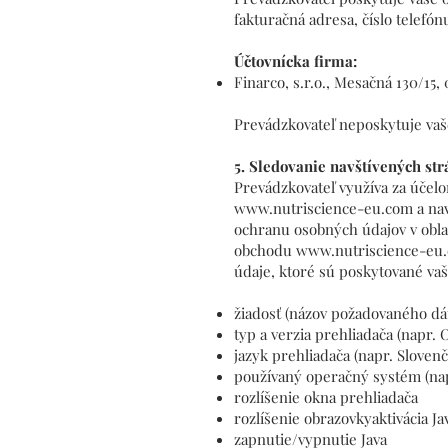
fakturačná adresa, číslo telefón
Účtovnícka firma:
Finarco, s.r.o., Mesačná 130/15, 
Prevádzkovateľ neposkytuje vaše
5. Sledovanie navštívených st
Prevádzkovateľ využíva za účel
www.nutriscience-eu.com
a nav
ochranu osobných údajov v obla
obchodu
www.nutriscience-eu
údaje, ktoré sú poskytované va
žiadosť (názov požadovaného dá
typ a verzia prehliadača (napr. 
jazyk prehliadača (napr. Slovenč
používaný operačný systém (na
rozlíšenie okna prehliadača
rozlíšenie obrazovkyaktivácia Ja
zapnutie/vypnutie Java