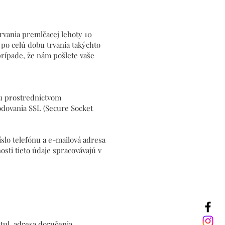
rvania premlčacej lehoty 10
po celú dobu trvania takýchto
prípade, že nám pošlete vaše
du prostredníctvom
ódovania SSL (Secure Socket
íslo telefónu a e-mailová adresa
ti tieto údaje spracovávajú v
tul, adresa doručenia,