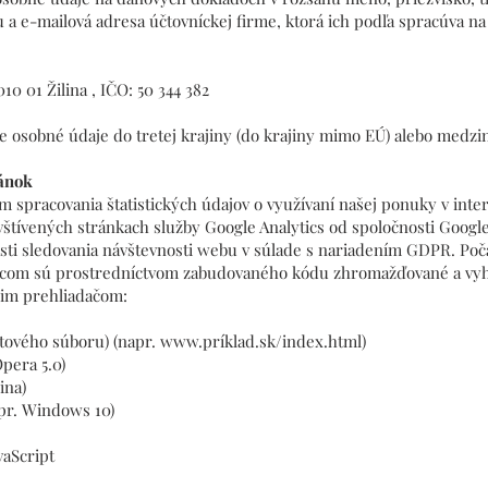
u a e-mailová adresa účtovníckej firme, ktorá ich podľa spracúva na
010 01 Žilina , IČO: 50 344 382
 osobné údaje do tretej krajiny (do krajiny mimo EÚ) alebo medzin
ránok
om spracovania štatistických údajov o využívaní našej ponuky v in
štívených stránkach služby Google Analytics od spoločnosti Google 
sti sledovania návštevnosti webu v súlade s nariadením GDPR. Poč
.com
sú prostredníctvom zabudovaného kódu zhromažďované a vy
šim prehliadačom:
tového súboru) (napr.
www.pr
íklad.sk/index.html)
Opera 5.0)
ina)
pr. Windows 10)
vaScript