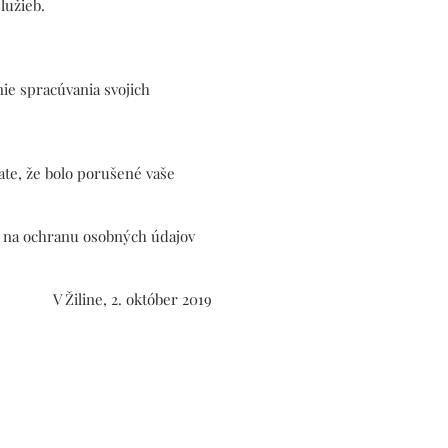
lužieb.
ie spracúvania svojich
ate, že bolo porušené vaše
d na ochranu osobných údajov
V Žiline, 2. október 2019