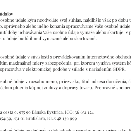
 údajov
osobne údaje kým neodvoláte svoj súhlas, najdlhšie však po dobu t
ho, správneho alebo iného konania spracovávame Vaše osobné údaje 
nutí doby uchovávania Vaše osobne údaje vymaže alebo skartuje. V 
eto údaje budú ihneď vymazané alebo skartované.
 osobné údaje v súvislosti s prevádzkovaním internetového obcho
žitím maximálnej miery zabezpečenia, pri ktorom využíva systém k
e spracováva v elektronickej podobe v súlade s nariadením GDPR.
sobné údaje v rozsahu meno, priezvisko, titul, adresa doručenia, č
elom plnenia kúpnej zmluvy a dopravy tovaru. Prepravné spoločnos
a cesta 9, 975 99 Bánska Bystrica, IČO: 36 631 124
54/39, 851 01 Bratislava, IČO: 48 136 999
osobné údaje na daňových dokladoch v rozsahu meno, priezvisko, ti