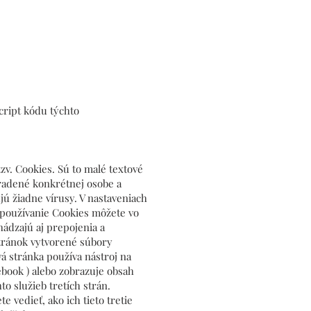
ript kódu týchto
zv. Cookies. Sú to malé textové
iradené konkrétnej osobe a
ú žiadne vírusy. V nastaveniach
ý používanie Cookies môžete vo
ádzajú aj prepojenia a
tránok vytvorené súbory
á stránka používa nástroj na
ebook ) alebo zobrazuje obsah
o služieb tretích strán.
vedieť, ako ich tieto tretie