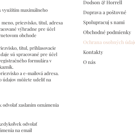
Dodson & Horrell
s využitím maximálneho
Doprava a poštovné
Spolupracuj s nami
meno, priezvisko, titul, adresa
spracované výhradne pre účel
Obchodné podmienky
ternetovom obchode
Ochrana osobných údaj
zvisko, titul, prihlasovacie
Kontakty
 údaje sú spracované pre účel
registračného formulára v
O nás
kazník.
riezvisko a e-mailová adresa.
o údajov môžete udeliť na
k odvolať zaslaním oznámenia
kedykoľvek odvolať
námenia na email