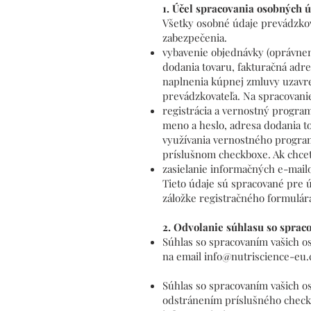
1. Účel spracovania osobných 
Všetky osobné údaje prevádzko
zabezpečenia.
vybavenie objednávky (oprávnen
dodania tovaru, fakturačná adre
naplnenia kúpnej zmluvy uzavre
prevádzkovateľa. Na spracovanie
registrácia a vernostný program
meno a heslo, adresa dodania to
využívania vernostného program
príslušnom checkboxe. Ak chcete
zasielanie informačných e-mail
Tieto údaje sú spracované pre ú
záložke registračného formulár
2. Odvolanie súhlasu so spra
Súhlas so spracovaním vašich 
na email
info@nutriscience-eu
Súhlas so spracovaním vašich o
odstránením príslušného checkb