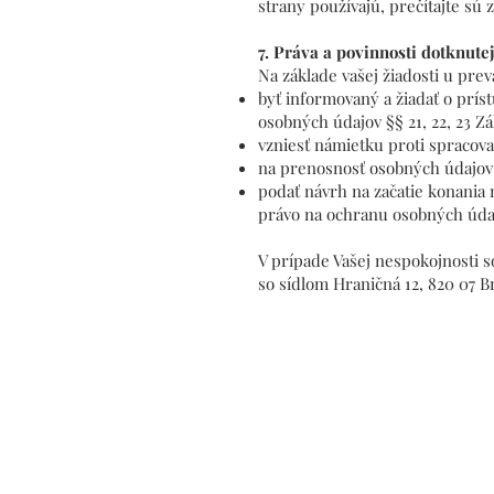
strany používajú, prečítajte sú
7. Práva a povinnosti dotknute
Na základe vašej žiadosti u pre
byť informovaný a žiadať o prí
osobných údajov §§ 21, 22, 23 Z
vzniesť námietku proti spracova
na prenosnosť osobných údajov
podať návrh na začatie konania
právo na ochranu osobných úda
V prípade Vašej nespokojnosti 
so sídlom Hraničná 12, 820 07 Br