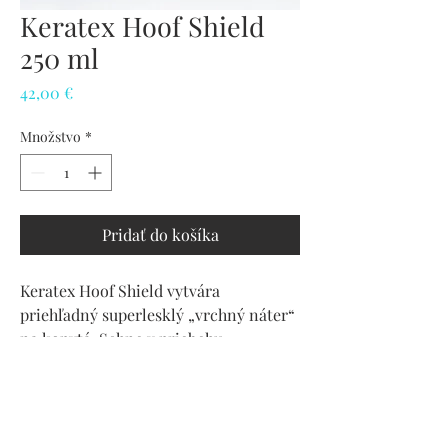
Keratex Hoof Shield
250 ml
Price
42,00 €
Množstvo
*
Pridať do košíka
Keratex Hoof Shield vytvára
priehľadný superlesklý „vrchný náter“
na kopytá. Schne v priebehu
niekoľkých sekúnd, takže kopytá po
nanesení nezachytávajú kúsky sena
ani hobliny a vydrží celý deň. Tento
krásny lak zanecháva krištáľovo čistý