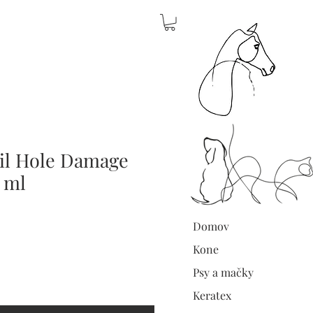
il Hole Damage
 ml
Domov
Kone
Psy a mačky
Keratex