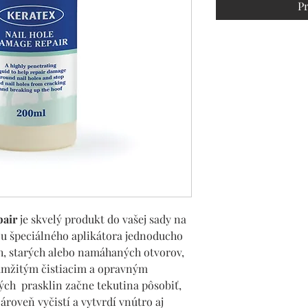
Pr
pair
je skvelý produkt do vašej sady na
ou špeciálného aplikátora jednoducho
h, starých alebo namáhaných otvorov,
kamžitým čistiacim a opravným
ch prasklin začne tekutina pôsobiť,
ároveň vyčistí a vytvrdí vnútro aj