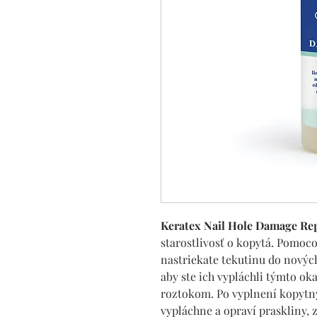
Keratex Nail Hole Damage Re
starostlivosť o kopytá. Pomoc
nastriekate tekutinu do novýc
aby ste ich vypláchli týmto o
roztokom. Po vyplnení kopytný
vypláchne a opraví praskliny, z